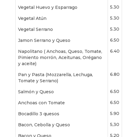
5.30
Vegetal Huevo y Esparrago
5.30
Vegetal Atún
5.30
Vegetal Serrano
6.50
Jamon Serrano y Queso
6.40
Napolitano ( Anchoas, Queso, Tomate,
Pimiento morrón, Aceitunas, Orégano
y aceite)
6.80
Pan y Pasta (Mozzarella, Lechuga,
Tomate y Serrano)
6.50
Salmón y Queso
6.50
Anchoas con Tomate
5.90
Bocadillo 3 quesos
5,30
Bacon, Cebolla y Queso
5,20
Bacon y Queso